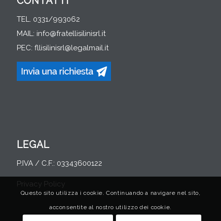
CONTATTI
TEL. 0331/993062
MAIL:
info@fratellisilinisrl.it
PEC:
fllisilinisrl@legalmail.it
LEGAL
P.IVA / C.F.: 03343600122
Privacy Policy
Questo sito utilizza i cookie. Continuando a navigare nel sito,
acconsentite al nostro utilizzo dei cookie.